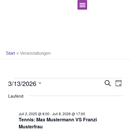
Zum
Inhalt
springen
Celebrate Hope Ministries
Start
Veranstaltungen
Veranstaltungen
Ve
Verans
3/13/2026
SUCHE
für
TAG
An
Suche
März
Datum
Na
und
Laufend
13,
wählen.
Ansicht
2026
Navigat
Juli 2, 2025 @ 8:00
-
Juli 8, 2026 @ 17:00
Tennis: Max Mustermann VS Franzi
Musterfrau