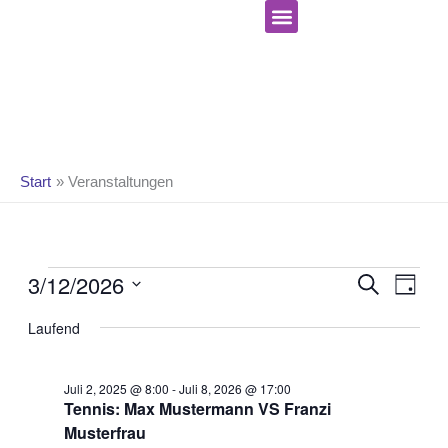
Zum
Inhalt
springen
Celebrate Hope Ministries
Start
Veranstaltungen
Veranstaltungen
Ve
Verans
3/12/2026
SUCHE
für
TAG
An
Suche
März
Datum
Na
und
Laufend
12,
wählen.
Ansicht
2026
Navigat
Juli 2, 2025 @ 8:00
-
Juli 8, 2026 @ 17:00
Tennis: Max Mustermann VS Franzi
Musterfrau