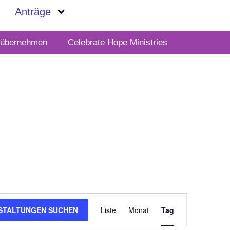
Anträge
t übernehmen
Celebrate Hope Ministries
Veranstalt
STALTUNGEN SUCHEN
Liste
Monat
Ansichten-
Tag
Navigation