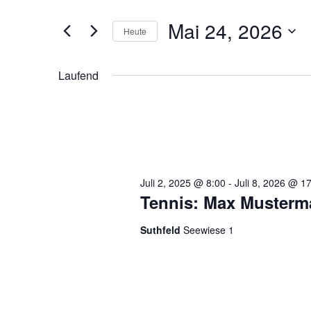
eingeben.
Ansichten,
Mai 24, 2026
Suche
Heute
Navigation
nach
Datum
Veranstaltungen
wählen.
Laufend
Schlüsselwort.
Juli 2, 2025 @ 8:00
-
Juli 8, 2026 @ 1
Tennis: Max Musterm
Suthfeld
Seewiese 1