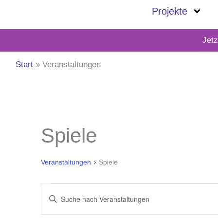
Zum
Projekte
Inhalt
springen
Jet
Start
Veranstaltungen
Veranstaltungen
Spiele
für
Mai
Veranstaltungen
Spiele
24,
2026
Veranstaltungen
Bitte
Suche
Schlüsselwort
und