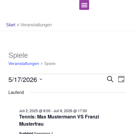
Zum
Inhalt
springen
Start
Veranstaltungen
Celebrate Hope Ministries
Veranstaltungen
Spiele
für
Veranstaltungen
Spiele
Mai
17,
Ve
Verans
5/17/2026
SUCHE
TAG
2026
An
Suche
Datum
Na
und
Laufend
wählen.
Ansicht
Navigat
Juli 2, 2025 @ 8:00
-
Juli 8, 2026 @ 17:00
Tennis: Max Mustermann VS Franzi
Musterfrau
Suthfeld
Seewiese 1