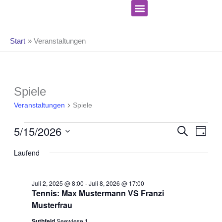
Zum
Inhalt
springen
Start
Veranstaltungen
Celebrate Hope Ministries
Veranstaltungen
Spiele
für
Veranstaltungen
Spiele
Mai
15,
Ve
Verans
5/15/2026
SUCHE
TAG
2026
An
Suche
Datum
Na
und
Laufend
wählen.
Ansicht
Navigat
Juli 2, 2025 @ 8:00
-
Juli 8, 2026 @ 17:00
Tennis: Max Mustermann VS Franzi
Musterfrau
Suthfeld
Seewiese 1