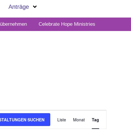
Anträge
t übernehmen
Celebrate Hope Ministries
Veranstalt
STALTUNGEN SUCHEN
Liste
Monat
Ansichten-
Tag
Navigation