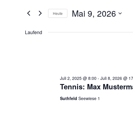
eingeben.
Ansichten,
Mai 9, 2026
Suche
Heute
Navigation
nach
Datum
Veranstaltungen
wählen.
Laufend
Schlüsselwort.
Juli 2, 2025 @ 8:00
-
Juli 8, 2026 @ 1
Tennis: Max Musterm
Suthfeld
Seewiese 1