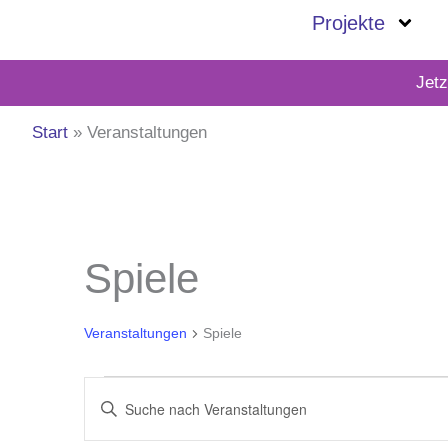
Zum
Projekte
Inhalt
springen
Jet
Start
Veranstaltungen
Veranstaltungen
Spiele
für
Mai
Veranstaltungen
Spiele
9,
2026
Veranstaltungen
Bitte
Suche
Schlüsselwort
und