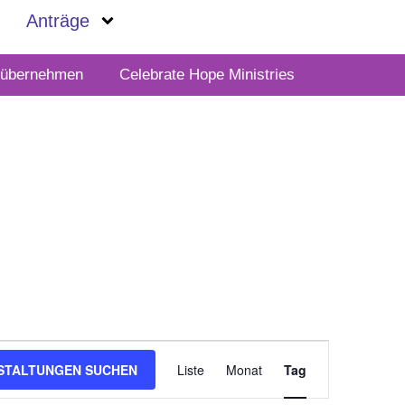
Anträge
t übernehmen
Celebrate Hope Ministries
Veranstalt
STALTUNGEN SUCHEN
Liste
Monat
Ansichten-
Tag
Navigation