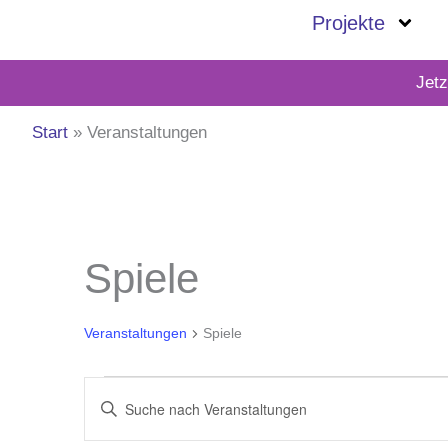
Zum
Projekte
Inhalt
springen
Jet
Start
Veranstaltungen
Veranstaltungen
Spiele
für
April
Veranstaltungen
Spiele
30,
2026
Veranstaltungen
Bitte
Suche
Schlüsselwort
und