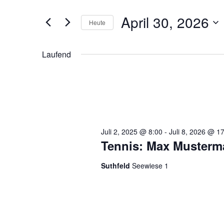
eingeben.
Ansichten,
April 30, 2026
Suche
Heute
Navigation
nach
Datum
Veranstaltungen
wählen.
Laufend
Schlüsselwort.
Juli 2, 2025 @ 8:00
-
Juli 8, 2026 @ 1
Tennis: Max Musterm
Suthfeld
Seewiese 1