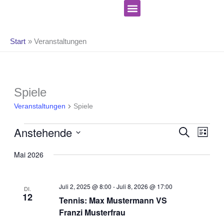
Zum
Inhalt
springen
Start
Veranstaltungen
Celebrate Hope Ministries
Veranstaltungen
Spiele
Veranstaltungen
Spiele
Verans
Anstehende
SUCHE
Verans
LISTE
Suche
Ansich
Datum
und
Mai 2026
Naviga
wählen.
Ansicht
Navigat
Juli 2, 2025 @ 8:00
-
Juli 8, 2026 @ 17:00
DI.
12
Tennis: Max Mustermann VS
Franzi Musterfrau