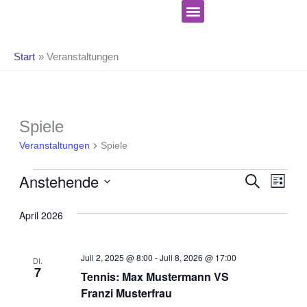
Zum
Inhalt
springen
Start
Veranstaltungen
Celebrate Hope Ministries
Veranstaltungen
Spiele
Veranstaltungen
Spiele
Ve
Verans
Anstehende
SUCHE
LISTE
An
Suche
Datum
Na
und
April 2026
wählen.
Ansicht
Navigat
Juli 2, 2025 @ 8:00
-
Juli 8, 2026 @ 17:00
DI.
7
Tennis: Max Mustermann VS
Franzi Musterfrau